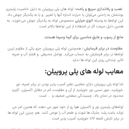
نصب و راه‌اندازی سریع و راحت:
لوله های پلی پروپیلن به دلیل خاصیت پلیمری
بودنشان به راحتی می‌توان با حرارت اندازه آنها را تغییر و یا به یکدیگر جوش داد.
این لوله‌ها به وسیله
اتوی حرارتی
مخصوص لوله به یکدیگر جوش می‌خورند. به
همین دلیل سرعت کار در استفاده از این لوله‌ها بالاتر است.
مانع از رسوب و عایق مناسبی برای گرما وسرما هستند.
مقاومت در برابر فرسایش :
همچنین لوله پلی پروپیلن جزو یکی از مقاوم ترین
لوله‌ها در برابر فرسایش به حساب می‌آید. عوامل محیطی و فشار آب و ضربه
تاثیر چندانی روی این لوله ها ندارد.
معایب لوله های پلی پروپیلن:
اما لوله پلی پروپیلن دارای معایبی نظیر آسیب پذیر بودن در برابر ضربه، نور
خورشید، عبور نسبی نور خورشید از آن و مقاومت کم در مقابل اکسیژن، کاربرد
محدود در دمای بالا، چسبندگی سطحی ضعیف و … است.
لوله‌های پلیمری نور و اکسیژن هوا رو از خود عبور می دهند که همین امر می
تواند باعث رشد جلبک ها شوند و طعم آب را عوض کنند. هم چنین این لوله ها
در برابر تابش اشعه UV خورشید آسیب پذیر است .