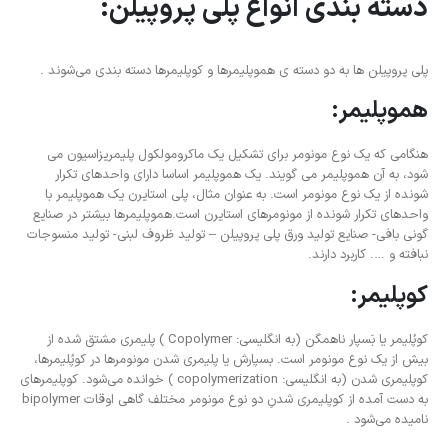
دسته بندی انواع پلی پروپیلن:
پلی پروپیلن ها به دو دسته ی هموپلیمرها و کوپلیمرها دسته بندی می‌شوند .
هموپلیمر:
هنگامی که یک نوع مونومر برای تشکیل یک ماکرومولکول پلیمریزاسیون می
شود، به آن هموپلیمر می گویند. یک هموپلیمر اساسا دارای واحدهای تکرار
شونده از یک نوع مونومر است. به عنوان مثال، پلی استایرن یک هموپلیمر با
واحدهای تکرار شونده از مونومرهای استایرن است.هموپلیمرها بیشتر در صنایع
گونی بافی- صنایع تولید ورق پلی پروپیلن – تولید ظروف لبنی- تولید منسوجات
نبافته و …. کاربرد دارند.
کوپلیمر:
کوپُلیمر یا بَسپار ناهمگن (به انگلیسی: Copolymer ) پلیمری مشتق شده از
بیش از یک نوع مونومر است. بسپارش یا پلیمری شدن مونومرها در کوپُلیمرها،
کوپلیمری شدن (به انگلیسی: copolymerization ) خوانده می‌شود. کوپلیمرهای
به دست آمده از کوپلیمری شدنِ دو نوع مونومر مختلف گاهی اوقات bipolymer
نامیده می‌شود .