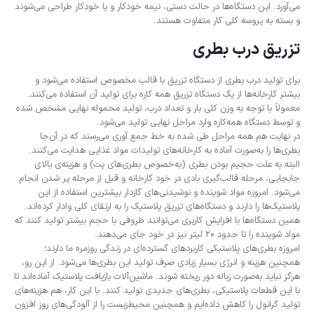
می‌آورد. این دستگاه‌ها در حالت دستی، نیمه ‌خودکار و یا خودکار طراحی می‌شوند
و بسته به پروسه کلی کار متفاوت‌ هستند.
تزریق درب بطری
برای تولید درب بطری از دستگاه تزریق با قالب مخصوص استفاده می‌شود و
بیشتر کارخانه‌ها از یک دستگاه تزریق همه کاره برای تولید آن استفاده می‌کنند.
معمولاً با توجه به وزن کلی بار و تعداد درب، تولید محموله نهایی مشخص ‌شده
و توسط دستگاه همه‌کاره وارد مراحل نهایی تولید می‌شود.
در نهایت هم همه مراحل طی شده به خط جمع آوری می‌رسند که در آن‌جا
بطری‌ها را به‌صورت آماده به کارخانه‌های تولیدات مواد غذایی هدایت می‌کنند.
البته به علت حجیم بودن بطری (به‌خصوص بطری‌های پت) و هزینه‌ی بالای
جابجایی، مرحله قالب‌گیری بادی در خود کارخانه و قبل از مرحله پر شدن انجام
می‌شود. امروزه مواد شوینده و نوشیدنی‌های گازدار بیشترین استفاده از این
پلاستیک‌ها را دارند و دستگاه‌های تزریق پلاستیک را به ارتقای کلی وادار کرده‌اند.
همین دستگاه‌ها با افزایش کاربری می‌توانند ظروفی با حجم بیشتر تولید کنند که
مواد شوینده را تا حدود 20 لیتر نیز در خود جای می‌دهند.
امروزه بطری‌های پلاستیکی کاربردهای گسترده‌ای در زندگی روزمره ما دارند؛
همچنین هزینه و انرژی بسیار زیادی صرف تولید این بطری‌ها می‌شود. از این رو،
هرگز نباید به‌صورت زباله دور ریخته شوند. ماشین‌آلات بازیافت پلاستیک آماده‌اند تا
با این قطعات پلاستیکی، بطری‌های جدیدی تولید کنند. با این کار، هم هزینه‌های
تولید گرانول را کاهش داده‌ایم و همچنین محیط‌زیست را از آلودگی‌های روز افزون