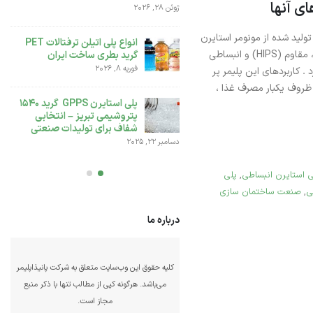
ای آنها
ژوئن 28, 2026
تفاوت بین پلی اتیلن سنگین
تولید شده از مونومر استایرن
بادی 0035 و پلی اتیلن BL3
انواع پلی اتیلن ترفتالات PET
است که در گریدهای معمولی (GPPS) ، مقاوم (HIPS) و انبساطی
گرید بطری ساخت ایران
دسامبر 6, 2025
فوریه 8, 2026
یرد . کاربردهای این پلیمر پر
 ظروف یکبار مصرف غذا ،
انواع پلی اتیلن سبک LDPE و
کاربردهای آن
پلی استایرن GPPS گرید 1540
پتروشیمی تبریز – انتخابی
نوامبر 25, 2025
شفاف برای تولیدات صنعتی
دسامبر 22, 2025
ی استایرن انبساطی
,
پلی
ی
,
صنعت ساختمان سازی
درباره ما
کلیه حقوق این وب‌سایت متعلق به شرکت پانیذاپلیمر
می‌باشد. هرگونه کپی از مطالب تنها با ذکر منبع
مجاز است.