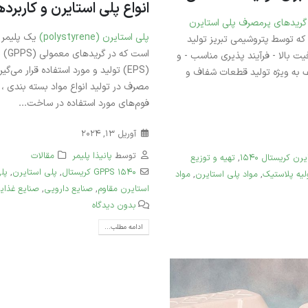
انواع پلی استایرن و کاربرده
ژوئن 28, 2026
یز یکی از گریدهای پرمصرف پلی استایرن
پلی استایرن (polystyrene)
یک پلیمر 
که توسط پتروشیمی تبریز تولید
انواع پلی اتیلن ترفتالات PET
گرید بطری ساخت ایران
یت بالا - فرآیند پذیری مناسب - و
فوریه 8, 2026
(EPS) تولید و مورد استفاده قرار می‌گ
 به ویژه تولید قطعات شفاف و
مصرف در تولید انواع مواد بسته بندی ،
پلی استایرن GPPS گرید 1540
فوم‌های مورد استفاده در ساخت...
پتروشیمی تبریز – انتخابی
شفاف برای تولیدات صنعتی
آوریل 13, 2024
دسامبر 22, 2025
توسط
پانیذا پلیمر
مقالات
رن کریستال ۱۵۴۰
,
تهیه و توزیع
GPPS 1540 کریستال
,
پلی‌ استایرن
,
پل
لیه پلاستیک
,
مواد پلی‌ استایرن
,
مواد
استایرن مقاوم
,
صنایع دارویی
,
صنایع غذای
بدون دیدگاه
ادامه مطلب...