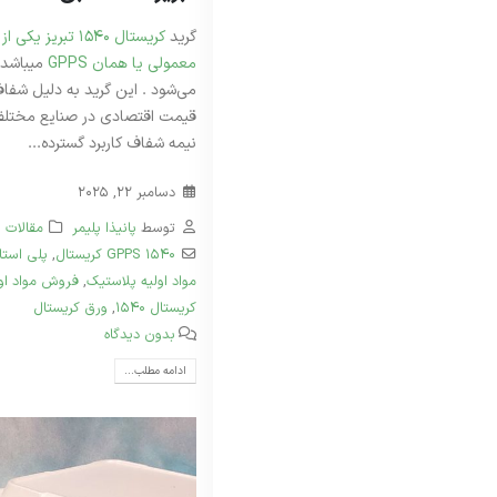
گرید
کریستال 1540 تبر
معمولی یا همان GPPS
میباشد 
می‌شود . این گرید به دلیل شفاف
قیمت اقتصادی در صنایع مختلف
نیمه شفاف کاربرد گسترده...
دسامبر 22, 2025
توسط
پانیذا پلیمر
مقالات
GPPS 1540 کریستال
,
پلی‌ استای
مواد اولیه پلاستیک
,
فروش مواد او
کریستال 1540
,
ورق کریستال
بدون دیدگاه
ادامه مطلب...