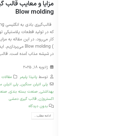
مزایا و معایب قالب گ
ژوئن 28, 2026
Blow molding
گرید 
فوریه 8, 2026
که در تولید قطعات پلاستیکی تو
کار می‌رود، در این مقاله به مز
) Blow molding می‌
پتروش
در شیشه مذاب آمده ‌است. قالب‌گ
شفاف 
دسامبر 22, 2025
ژانویه 18, 2025
توسط
پانیذا پلیمر
مقالات
پلی‌ اتیلن سنگین
,
پلی اتیلن س
بهداشتی
,
صنعت بسته بندی
,
صنعت
اکستروژن
,
قالب گیری دمشی
بدون دیدگاه
ادامه مطلب...