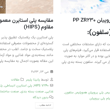
PP ZR230
مقاوم (HIPS)
(سلفون):
پلی استایرن یک پلاستیک تطبیق پذیر ا
گسترده‌ای از محصولات مصرفی استفاده 
ست که دارای مشتقات مختلفی است
پلاستیک سخت و جامد، اغلب در محصولات
استفاده قرار می‌گیرد، فیلم‌های پلی
مانند بسته‌بندی مواد غذایی و مواد آزم
یی بوده و در اکثر موارد به صورت
این مقاله بصورت اجمال به مقایسه پلی.
رار می گیرند. سلفون بسته بندی پلی
می 13, 2023
توسط
پانیذا پلیمر
مقالات
HIPS 7240
,
پلی استایرن انبساطی
,
پل
غذایی
,
صنعت بسته بندی
,
صنعت ساختمان
یمر
,
پلی پروپیلن هموپلیمر
,
سلفون
,
بدون دیدگاه
لم پلی پروپیلن
ادامه مطلب...