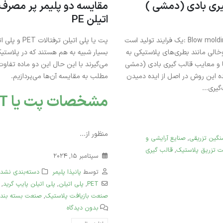
یری بادی (دمشی )
ژوئن 28, 2026
اتیلن PE
تفاوت بین پلی اتیلن سنگین
انواع پلی اتیلن ترفتالات PET
بادی 0035 و پلی اتیلن BL3
بطری ساخت ایران
قالب‌گیری بادی به انگلیسی Blow molding :یک فرایند تولید است
دسامبر 6, 2025
خالی مانند بطری‌های پلاستیکی به
بسیار شبیه به هم هستند که در پلاستیک
ایا و معایب قالب گیری بادی (دمشی
می‌گیرند با این حال این دو ماده تفاوت‌
انواع پلی اتیلن سبک LDPE و
پلی استایرن GPPS گرید 1540
کاربردهای آن
پردازیم. ایده این روش در اصل از ایده دمیدن
مطلب به مقایسه آن‌ها می‌پردازیم.
یمی تبریز – انتخابی
نوامبر 25, 2025
یری...
برای تولیدات صنعتی
مشخصات پت یا PET :
دسامبر 22, 2025
منظور از...
نگین تزریقی
,
صنایع آرایشی و
 تزریق پلاستیک
,
قالب گیری
سپتامبر 15, 2024
توسط
پانیذا پلیمر
دسته‌بندی نشده
PET
,
پلی‌ اتیلن
,
پلی اتیلن پایپ گرید
,
صنعت بازیافت پلاستیک
,
صنعت بسته بند
بدون دیدگاه