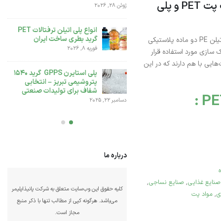
مقایسه دو پلیمر پر مصرف پت PET و پلی
ژوئن 28, 
تفاوت بین پلی اتیلن سنگین
انواع پلی اتیلن ترفتالات PET
بادی 0035 و پلی اتیلن BL3
گرید بطری ساخت ایران
پت یا پلی اتیلن ترفتالات PET و پلی اتیلن PE دو ماده پلاستیکی
دسامبر 6, 2025
فوریه 8, 2026
 سازی مورد استفاده قرار
هایی با هم دارند که در این
انواع پلی اتیلن سبک LDPE و
پلی استایرن GPPS گرید 1540
کاربردهای آن
پتروشیمی تبریز – انتخابی
نوامبر 25, 2025
شفاف برای تولیدات صنعتی
دسامبر 
درباره ما
کلیه حقوق این وب‌سایت متعلق به شرکت پانیذاپلیمر
صنایع غذایی
,
صنایع نساجی
,
می‌باشد. هرگونه کپی از مطالب تنها با ذکر منبع
ی
,
مواد پت
مجاز است.