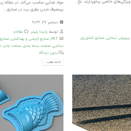
یژگی‌های خاصی برخوردارند. نخ
مواد غذایی مناسب می‌کند. در مقاله زی
پرمصرف شدن بطری پت در صنایع...
دسامبر 27, 2022
توسط
پانیذا پلیمر
مقالات
پروپیلن نساجی
,
صنایع کشاورزی
,
PET
,
صنایع آرایشی و بهداشتی
,
صنایع 
نساجی
,
صنعت بسته بندی
,
صنعت چاپ
,
م
بدون دیدگاه
ادامه مطلب...