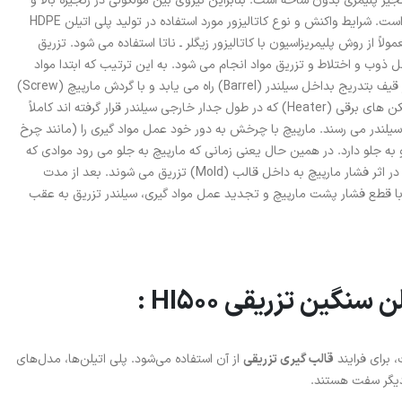
یر پلیمری بدون شاخه است. بنابراین نیروی بین مولکولی در زنجیره بالا و
استحکام کششی آن بیشتر از بقیه پلی اتیلن ها است. شرایط واکنش و نوع کاتالیزور مورد استفاده در تولید پلی اتیلن HDPE
اً از روش پلیمریزاسیون با کاتالیزور زیگلر ـ ناتا استفاده می شود. تزریق
ذوب و اختلاط و تزریق مواد انجام می شود. به این ترتیب که ابتدا مواد
پلاستیک داخل قیف (Hopper) ریخته شده و از قیف بتدریج بداخل سیلندر (Barrel) راه می یابد و با گردش مارپیچ (Screw)
به جلو رانده می شود. پوسته سیلندر بوسیله گرمکن های برقی (Heater) که در طول جدار خارجی سیلندر قرار گرفته اند کاملاً
یلندر می رسند. مارپیچ با چرخش به دور خود عمل مواد گیری را (مانند چرخ
ه جلو دارد. در همین حال یعنی زمانی که مارپیچ به جلو می رود موادی که
قبلاً در سر سیلندر و پشت سوپاپ جمع شده اند در اثر فشار مارپیچ به داخل قالب (Mold) تزریق می شوند. بعد از مدت
ا قطع فشار پشت مارپیچ و تجدید عمل مواد گیری، سیلندر تزریق به عقب
ین تزریقی HI500 :
برای فرایند
قالب گیری تزریقی
از آن استفاده می‌شود. پلی اتیلن‌ها، مدل‌های
دیگر سفت هستند.