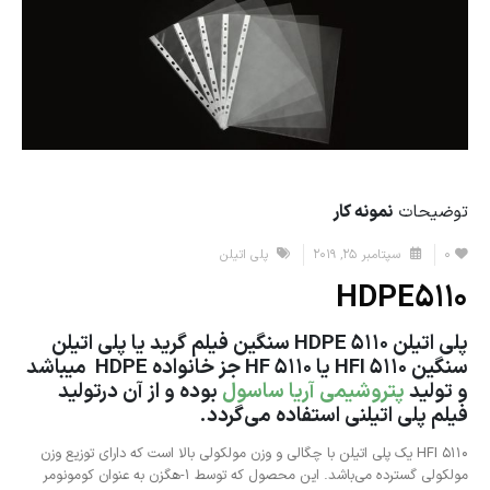
توضیحات
نمونه کار
0
سپتامبر 25, 2019
پلی اتیلن
HDPE5110
پلی اتیلن HDPE 5110 سنگین فیلم گرید یا پلی اتیلن
سنگین HFI 5110 یا HF 5110 جز خانواده HDPE میباشد
و تولید
پتروشیمی آریا ساسول
بوده و از آن درتولید
فیلم پلی اتیلنی استفاده می‌گردد.
HFI 5110 یک پلی اتیلن با چگالی و وزن مولکولی بالا است که دارای توزیع وزن
مولکولی گسترده می‌باشد. این محصول که توسط 1-هگزن به عنوان کومونومر