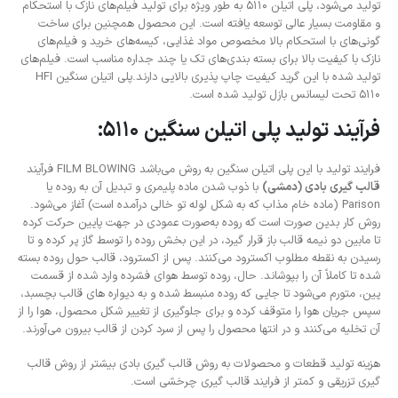
تولید می‌شود، پلی اتیلن 5110 به طور ویژه برای تولید فیلم‌های نازک با استحکام
و مقاومت بسیار عالی توسعه یافته است. این محصول همچنین برای ساخت
گونی‌های با استحکام بالا مخصوص مواد غذایی، کیسه‌های خرید و فیلم‌های
نازک با کیفیت بالا برای بسته بندی‌های تک یا چند جداره مناسب است. فیلم‌های
تولید شده با این گرید کیفیت چاپ پذیری بالایی دارند.پلی اتیلن سنگین HFI
5110 تحت لیسانس بازل تولید شده است.
فرآیند تولید پلی اتیلن سنگین 5110:
فرایند تولید با این پلی اتیلن سنگین به روش می‌باشد FILM BLOWING فرآیند
قالب گیری بادی (دمشی)
با ذوب شدن ماده پلیمری و تبدیل آن به روده یا
Parison (ماده خام مذاب که به شکل لوله تو خالی درآمده است) آغاز می‌شود.
روش کار بدین صورت است که روده به‌صورت عمودی در جهت پایین حرکت کرده
تا مابین دو نیمه قالب باز قرار گیرد، در این بخش روده را توسط گاز پر کرده و تا
رسیدن به نقطه مطلوب اکسترود می‌کنند. پس از اکسترود، قالب حول روده بسته
شده تا کاملاً آن را بپوشاند. حال، روده توسط هوای فشرده وارد شده از قسمت
پین، متورم می‌شود تا جایی که روده منبسط شده و به دیواره های قالب بچسبد،
سپس جریان هوا را متوقف کرده و برای جلوگیری از تغییر شکل محصول، هوا را از
آن تخلیه می‌کنند و در انتها محصول را پس از سرد کردن از قالب بیرون می‌آورند.
هزینه تولید قطعات و محصولات به روش قالب گیری بادی بیشتر از روش قالب
گیری تزریقی و کمتر از فرایند قالب گیری چرخشی است.