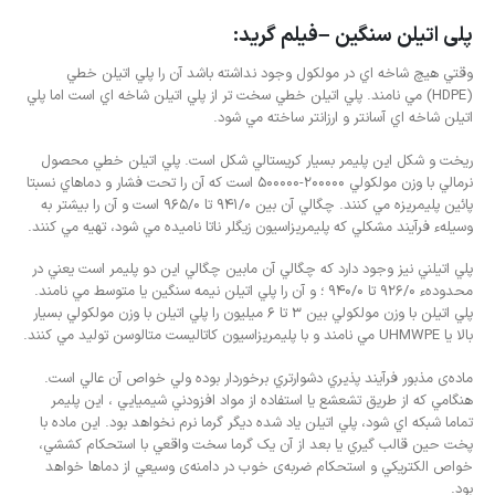
پلی اتیلن سنگین –فیلم گرید:
وقتي هيچ شاخه اي در مولکول وجود نداشته باشد آن را پلي اتيلن خطي
(HDPE) مي نامند. پلي اتيلن خطي سخت تر از پلي اتيلن شاخه اي است اما پلي
اتيلن شاخه اي آسانتر و ارزانتر ساخته مي شود.
ريخت و شکل اين پليمر بسيار کريستالي شکل است. پلي اتيلن خطي محصول
نرمالي با وزن مولکولي 200000-500000 است که آن را تحت فشار و دماهاي نسبتا
پائين پليمريزه مي کنند. چگالي آن بين 941/0 تا 965/0 است و آن را بيشتر به
وسيلهء فرآيند مشکلي که پليمريزاسيون زيگلر ناتا ناميده مي شود، تهيه مي کنند.
پلي اتيلني نيز وجود دارد که چگالي آن مابين چگالي اين دو پليمر است يعني در
محدودهء 926/0 تا 940/0 ؛ و آن را پلي اتيلن نيمه سنگين يا متوسط مي نامند.
پلي اتيلن با وزن مولکولي بين 3 تا 6 ميليون را پلي اتيلن با وزن مولکولي بسيار
بالا يا UHMWPE مي نامند و با پليمريزاسيون کاتاليست متالوسن توليد مي کنند.
ماده‌ی مذبور فرآيند پذيري دشوارتري برخوردار بوده ولي خواص آن عالي است.
هنگامي که از طريق تشعشع يا استفاده از مواد افزودني شيميايي ، اين پليمر
تماما شبکه اي شود، پلي اتيلن ياد شده ديگر گرما نرم نخواهد بود. اين ماده با
پخت حين قالب گيري يا بعد از آن يک گرما سخت واقعي با استحکام کششي،
خواص الکتريکي و استحکام ضربه‌ی خوب در دامنه‌ی وسيعي از دماها خواهد
بود.