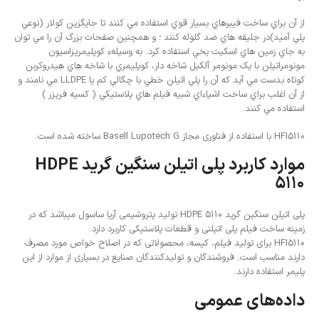
از آن براي ساخت فيبرهاي بسيار قوي استفاده مي کنند تا جايگزين کولار (نوعي
پلي آميد)در جليقه هاي ضد گلوله کنند ؛ و همچنين صفحات بزرگ آن را مي توان
به جاي زمين هاي اسکيت يخي استفاده کرد. به وسيلهء کوپليمريزاسيون
مونومراتيلن با يک مونومر آلکيل شاخه دار، کوپليمري با شاخه هاي هيدروکربن
کوتاه بدست مي آيد که آن را پلي اتيلن خطي با چگالي کم يا LLDPE مي نامند و
از آن اغلب براي ساخت اشياءاي شبيه فيلم هاي پلاستيکي ( کسيه فريزر )
استفاده مي کنند.
HFI5110 با استفاده از فناوری مجاز Basell Lupotech G ساخته شده است.
موارد کاربرد پلی اتیلن سنگین گرید HDPE
5110
پلی اتیلن سنگین گرید HDPE 5110 تولید پتروشیمی آریا ساسول میباشد که در
زمینه ساخت فیلم پلی اتیلنی و قطعات پلاستیکی کاربرد دارد.
HFI5110 برای تولید فیلم، کیسه، محصولاتی که در اصلاح خواص مورد مصرف
دارند مناسب است. فروشندگان و تولیدکنندگان صنایع در بسیاری از موارد از این
پلیمر استفاده دارند.
داده‌های عمومی