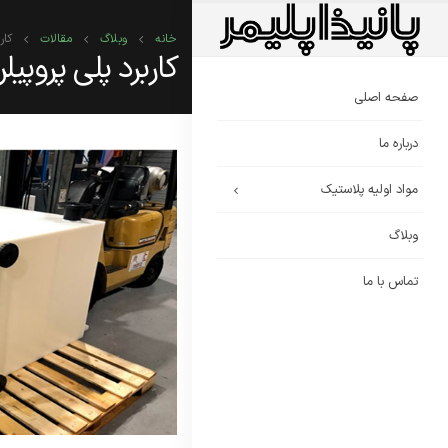
خانه
وبلاگ
مقالات
کاربرد پلی 
کاربرد پلی پروپیلن PP440G یا همان EP 440G در تولید مخازن غیر دفنی پلی
صفحه اصلی
درباره ما
مواد اولیه پلاستیک
وبلاگ
تماس با ما
چرا ق
کاهش 
بررسی
بازار