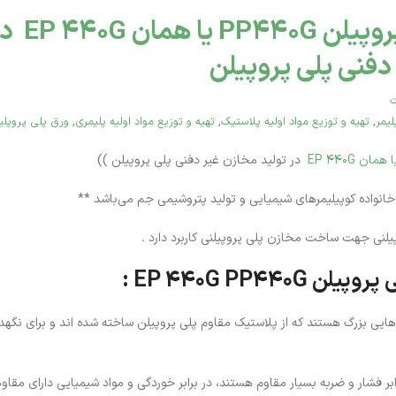
ژوئن 28, 2026
کاربرد پلی پر
تفاوت بین پلی اتیلن سنگین
انواع پلی اتیلن ترفتالات PET
بادی 0035 و پلی اتیلن BL3
دفنی پلی پروپیلن
بطری ساخت ایران
دسامبر 6, 2025
ت
انواع پلی اتیلن سبک LDPE و
لیمر
,
تهیه و توزیع مواد اولیه پلاستیک
,
تهیه و توزیع مواد اولیه پلیمری
,
ورق پلی پروپلی
پلی استایرن GPPS گرید 1540
کاربردهای آن
یمی تبریز – انتخابی
نوامبر 25, 2025
در تولید مخازن غیر دفنی پلی پروپیلن ))
برای تولیدات صنعتی
دسامبر 22, 2025
پیلنی جهت ساخت مخازن پلی پروپیلنی کاربرد دارد .
EP 440G PP44 :
 پروپیلن(PP) تانک هایی بزرگ هستند که از پلاستیک مقاوم پلی پروپیلن ساخته شده اند و برای
ر فشار و ضربه بسیار مقاوم هستند، در برابر خوردگی و مواد شیمیایی دارای مقاوم