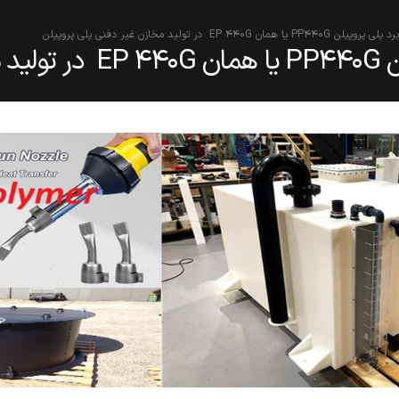
پروپیلن PP440G یا همان EP 440G در تولید مخازن غیر دفنی پلی پروپیلن
 پروپیلن
یمت طلا در جنگ تحمیلی
پلی اتیلن سنگین فیلم گرید
یافت اما نفت گران شد؟
F7000 مناسب تولید نایلون است
 دلایل اختلاف مسیر دو
یا نایلکس ؟؟
بازار
دسامبر 14, 2025