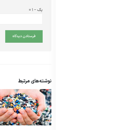
یک − 1 =
نوشته‌های
مرتبط