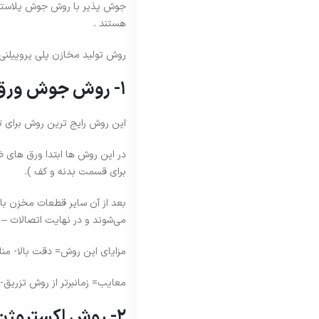
جوش پذیر با روش جوش پلاستیک
هستند .
روش تولید مخازن پلی پروپیلنی با
1- روش جوش ورق (Sheet Welding):
این روش رایج ترین روش برای تو
برای قسمت بدنه و کف ).
می‌شوند و در نهایت اتصالات – 
مزایای این روش= دقت بالا- من
معایب= زمانبرتر از روش تزریق-
2- روش اکستروژن یا تزریق البته برای قطعات جانبی