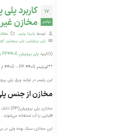
ژوئن 28, 2026
17
مخازن غیر 
نوامبر
گرید 
فوریه 8, 2026
توسط
پانیذا پلیمر
مقالا
پلی پروپلین
,
پلی پروپلین کوپ
پتروش
((کاربرد
پلی پروپیلن PP440G یا همان EP 440G
شفاف 
دسامبر 22, 2025
**کوپلیمر 440G – PP 440G از خانواده کوپیلیمرهای شیمیایی و تولید پتروشیمی جم می‌باشد **
این پلیمر در تولید ورق پلی پرو
مخازن از جنس پلی پروپیلن 0G
مخازن پلی
قلیایی یا آب استفاده می‌شوند .
این مخازن سبک بوده ولی در براب