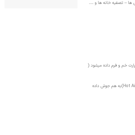
ها – تصفیه خانه ها و ….
د میشود سپس ورق ها با حرارت خم و فرم داده میشود (
بعد از آن سایر قطعات مخزن با استفاده از دستگاه اکستروژن ولدینگ ( جوش اکستروژنی ) یا هواگرم ( Hot Air Welding)به هم جوش داده