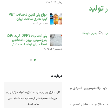
ژوئن 28, 
وپیلن PP440G یا همان EP 440G در تولید
تفاوت بین پلی اتیلن سنگین
انواع پلی اتیلن ترفتالات PET
بادی 0035 و پلی اتیلن BL3
گرید بطری ساخت ایران
دسامبر 6, 2025
فوریه 8, 2026
انواع پلی اتیلن سبک LDPE و
ن
بدون دیدگاه
پلی استایرن GPPS گرید 1540
کاربردهای آن
پتروشیمی تبریز – انتخابی
نوامبر 25, 2025
شفاف برای تولیدات صنعتی
دسامبر 
درباره ما
کلیه حقوق این وب‌سایت متعلق به شرکت پانیذاپلیمر
 نگهداری مواد شیمیایی- اسیدی و
می‌باشد. هرگونه کپی از مطالب تنها با ذکر منبع
مجاز است.
ت بالا بوده و قابل تعمیر و