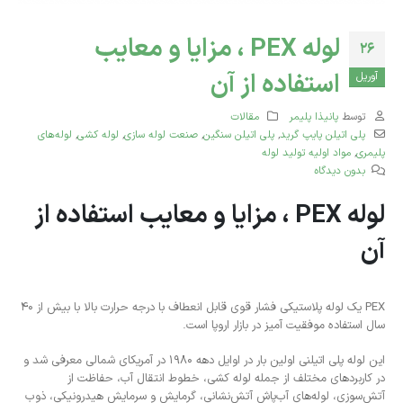
لوله PEX ، مزایا و معایب
26
استفاده از آن
آوریل
توسط
پانیذا پلیمر
مقالات
پلی اتیلن پایپ گرید
,
پلی‌ اتیلن سنگین
,
صنعت لوله سازی
,
لوله کشی
,
لوله‌های
پلیمری
,
مواد اولیه تولید لوله
بدون دیدگاه
لوله PEX ، مزایا و معایب استفاده از
آن
PEX یک لوله پلاستیکی فشار قوی قابل انعطاف با درجه حرارت بالا با بیش از ۴۰
سال استفاده موفقیت آمیز در بازار اروپا است.
این لوله پلی اتیلنی اولین بار در اوایل دهه ۱۹۸۰ در آمریکای شمالی معرفی شد و
در کاربردهای مختلف از جمله لوله کشی، خطوط انتقال آب، حفاظت از
آتش‌سوزی، لوله‌های آب‌پاش آتش‌نشانی، گرمایش و سرمایش هیدرونیکی، ذوب