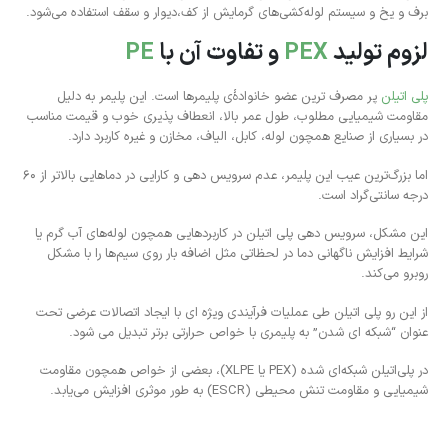
برف و یخ و سیستم‌ لوله‌کشی‌های گرمایش از کف،دیوار و سقف استفاده می‌شود.
لزوم تولید
PEX
و تفاوت آن با
PE
پلی اتیلن
پر مصرف ترین عضو خانوادۀ‌ی پلیمرها است. این پلیمر به دلیل
مقاومت شیمیایی مطلوب، طول عمر بالا، انعطاف ‌پذیری خوب و قیمت مناسب
در بسیاری از صنایع همچون لوله، کابل، الیاف، مخازن و غیره کاربرد دارد.
اما بزرگ‌ترین عیب این پلیمر، عدم سرویس دهی و کارایی در دماهایی بالاتر از 60
درجه سانتی‌گراد است.
این مشکل، سرویس دهی پلی اتیلن در کاربردهایی همچون لوله‌‌های آب گرم یا
شرایط افزایش ناگهانی دما در لحظاتی مثل اضافه بار روی سیم‌ها را با مشکل
روبرو می‌کند.
از این رو پلی اتیلن طی عملیات فرآیندی ویژه ای با ایجاد اتصالات عرضی تحت
عنوان “شبکه ای شدن” به پلیمری با خواص حرارتی برتر تبدیل می شود.
در پلی‌اتیلن شبکه‌ای شده (PEX یا XLPE)، بعضی از خواص همچون مقاومت
شیمیایی و مقاومت تنش محیطی (ESCR) به طور موثری افزایش می‌یابد.