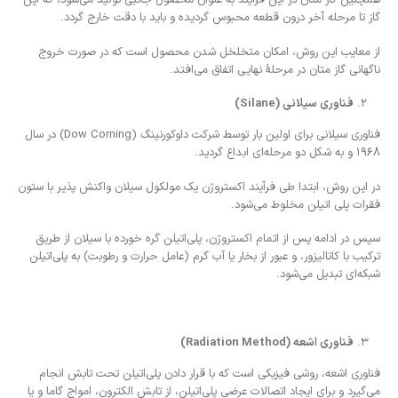
همچنین گاز متان در این فرآیند به عنوان محصول جانبی تولید می‌شود، که این
گاز تا مرحله آخر درون قطعه محبوس گردیده و باید با دقت خارج گردد.
از معایب این روش، امکان متخلخل شدن محصول است که در صورت خروج
ناگهانی گاز متان در مرحلۀ نهایی اتفاق می‌افتد.
فناوری سیلانی (
Silane
)
فناوری سیلانی برای اولین بار توسط شرکت داوکورنینگ (Dow Corning) در سال
۱۹۶۸ و به شکل دو مرحله‌ای ابداع گردید.
در این روش، ابتدا طی فرآیند اکستروژن یک مولکول سیلان واکنش پذیر با ستون
فقرات پلی اتیلن مخلوط می‌شود.
سپس در ادامه پس از اتمام اکستروژن، پلی‌اتیلن گره خورده با سیلان از طریق
ترکیب با کاتالیزور، و عبور از بخار یا آب گرم (عامل حرارت و رطوبت) به پلی‌اتیلن
شبکه‌ای تبدیل می‌شود.
فناوری اشعه (
Radiation Method
)
فناوری اشعه، روشی فیزیکی است که با قرار دادن پلی‌اتیلن تحت تابش انجام
می‌گیرد و برای ایجاد اتصالات عرضی پلی‌اتیلن، از تابش الکترون، امواج گاما و یا