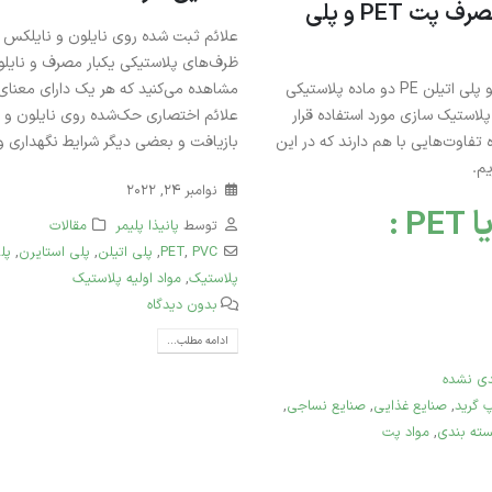
مقایسه دو پلیمر پر مصرف پت PET و پلی
ژوئن 28, 2026
علائم ثبت شده روی نایلون و نایلکس : 
ظرف‌های پلاستیکی یکبار مصرف و نایلو
انواع پلی اتیلن ترفتالات PET
گرید بطری ساخت ایران
پت یا پلی اتیلن ترفتالات PET و پلی اتیلن PE دو ماده پلاستیکی
مشاهده می‌کنید که هر یک دارای معنای
فوریه 8, 2026
لاستیک سازی مورد استفاده قرار
علائم اختصاری حک‌شده روی نایلون و 
 تفاوت‌هایی با هم دارند که در این
بازیافت و بعضی دیگر شرایط نگهداری و
پلی استایرن GPPS گرید 1540
م.
پتروشیمی تبریز – انتخابی
نوامبر 24, 2022
شفاف برای تولیدات صنعتی
 :
دسامبر 22, 2025
توسط
پانیذا پلیمر
مقالات
PVC
,
PET
,
پلی‌ اتیلن
,
پلی‌ استایرن
,
پل
پلاستیک
,
مواد اولیه پلاستیک
بدون دیدگاه
ادامه مطلب...
دی نشده
پ گرید
,
صنایع غذایی
,
صنایع نساجی
,
ته بندی
,
مواد پت