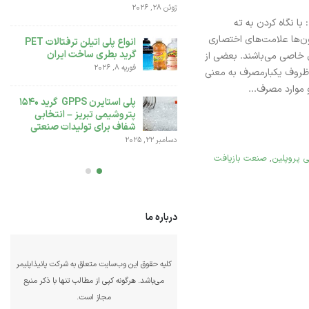
ژوئن 28, 2026
با نگاه کردن به ته
تفاوت بین پلی اتیلن سنگین
ن‌ها علامت‌های اختصاری
بادی 0035 و پلی اتیلن BL3
انواع پلی اتیلن ترفتالات PET
گرید بطری ساخت ایران
 خاصی می‌باشند. بعضی از
دسامبر 6, 2025
فوریه 8, 2026
ظروف یکبار‌مصرف به معنی
 موارد مصرف...
انواع پلی اتیلن سبک LDPE و
کاربردهای آن
پلی استایرن GPPS گرید 1540
پتروشیمی تبریز – انتخابی
نوامبر 25, 2025
شفاف برای تولیدات صنعتی
دسامبر 22, 2025
ی پروپلین
,
صنعت بازیافت
درباره ما
کلیه حقوق این وب‌سایت متعلق به شرکت پانیذاپلیمر
می‌باشد. هرگونه کپی از مطالب تنها با ذکر منبع
مجاز است.