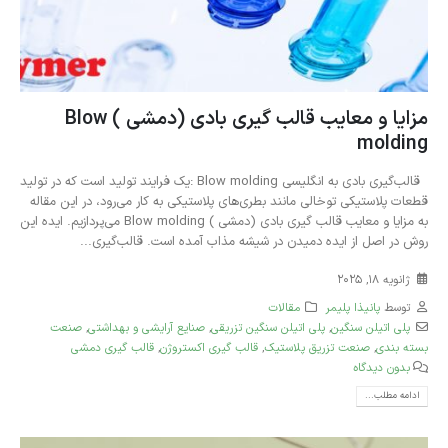
مزایا و معایب قالب گیری بادی (دمشی ) Blow
molding
قالب‌گیری بادی به انگلیسی Blow molding :یک فرایند تولید است که در تولید
قطعات پلاستیکی توخالی مانند بطری‌های پلاستیکی به کار می‌رود، در این مقاله
به مزایا و معایب قالب گیری بادی (دمشی ) Blow molding می‌پردازیم. ایده این
روش در اصل از ایده دمیدن در شیشه مذاب آمده ‌است. قالب‌گیری...
ژانویه 18, 2025
توسط
پانیذا پلیمر
مقالات
پلی‌ اتیلن سنگین
,
پلی اتیلن سنگین تزریقی
,
صنایع آرایشی و بهداشتی
,
صنعت
بسته بندی
,
صنعت تزریق پلاستیک
,
قالب گیری اکستروژن
,
قالب گیری دمشی
بدون دیدگاه
ادامه مطلب...