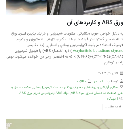
ورق ABS و کاربردهای آن
به دلایل خواص خوب مکانیکی، مقاومت شیمیایی و فرآیند پذیری آسان، ورق
ABS به طور گسترده در فرایندهای قالب گیری، تزریقی، اکستروژن و وکیوم
فرمینگ استفاده می‌شود آکریلونیتریل بوتادیِن استایرِن (به انگلیسی:
Acrylonitrile butadiene styrene
) (به اختصار: ABS) با فرمول شیمیایی
(C8H8)x·(C4H6)y·(C3H3N)z که به اختصار ای‌بی‌اس خوانده می‌شود، نوعی
پلیمر گرمانرم...
اکتبر 29, 2023
توسط
پانیذا پلیمر
مقالات
صنایع آرایشی و بهداشتی
,
صنایع برودتی
,
صنعت اتوموبیل سازی
,
صنعت حمل و
نقل
,
صنعت ساختمان سازی
,
مواد ABS
,
مواد ABS پتروشیمی تبریز
,
ورق ABS
1 دیدگاه
ادامه مطلب...